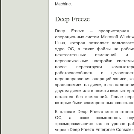
Machine.
Deep Freeze
Deep Freeze – проприетарная 
операционных систем Microsoft Windo
Linux, которая позволяет пользоват
ядро ОС, а также файлы на рабоче
нежелательных изменений и в
первоначальные настройки систем
после перезагрузки компьют
работоспособность и целостно
перенаправления операций записи, к
хранящимися на диске, в его наложени
другом диске или в памяти компьютера
остаются без изменений. После пере
которые были «заморожены» «восстано
К плюсам Deep Freeze можно отнест
ОС, а также возможность осущ
«размораживания» как на уровне раб
через «Deep Freeze Enterprise Console»