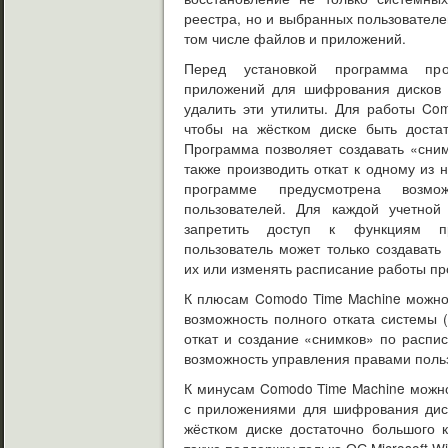
реестра, но и выбранных пользователе
том числе файлов и приложений.
Перед установкой программа пр
приложений для шифрования дисков и
удалить эти утилиты. Для работы Co
чтобы на жёстком диске быть достат
Программа позволяет создавать «сни
также производить откат к одному из 
программе предусмотрена возмо
пользователей. Для каждой учетной
запретить доступ к функциям п
пользователь может только создавать
их или изменять расписание работы п
К плюсам Comodo Time Machine можно
возможность полного отката системы 
откат и создание «снимков» по распис
возможность управления правами поль
К минусам Comodo Time Machine можн
с приложениями для шифрования диск
жёстком диске достаточно большого к
также поддержку только ОС Microsoft W