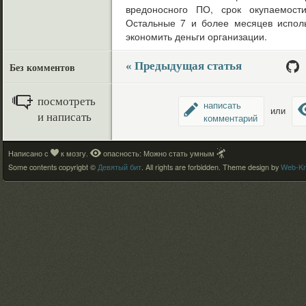
вредоносного ПО, срок окупаемост
Остальные 7 и более месяцев исполь
экономить деньги организации.
« Предыдущая статья
Без комментов
посмотреть
написать
или
и написать
комментарий
Написано с
к мозгу.
опасность: Можно стать умным
Some contents copyrigbt ©
Девятый бит
. All rights are forbidden.
Theme design by
Web-Kr