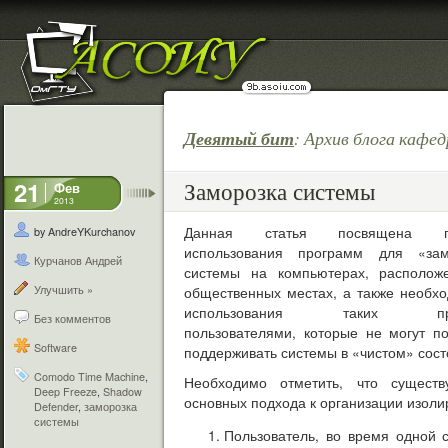
Девятый бит
: Архив блога каф
21
Заморозка системы
Фев
2013
Данная статья посвящена пр
by
AndreYKurchanov
использования программ для «зам
Курчанов Андрей
системы на компьютерах, располож
Улучшить »
общественных местах, а также необх
использования таких про
Без комментов
пользователями, которые не могут п
Software
поддерживать системы в «чистом» сост
Comodo Time Machine
,
Необходимо отметить, что существ
Deep Freeze
,
Shadow
основных подхода к организации изол
Defender
,
заморозка
системы
Пользователь, во время одной 